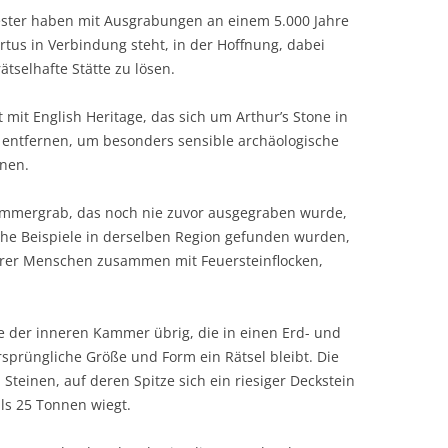
ester haben mit Ausgrabungen an einem 5.000 Jahre
tus in Verbindung steht, in der Hoffnung, dabei
tselhafte Stätte zu lösen.
 mit English Heritage, das sich um Arthur’s Stone in
entfernen, um besonders sensible archäologische
hnen.
 Kammergrab, das noch nie zuvor ausgegraben wurde,
iche Beispiele in derselben Region gefunden wurden,
rerer Menschen zusammen mit Feuersteinflocken,
 ​​der inneren Kammer übrig, die in einen Erd- und
sprüngliche Größe und Form ein Rätsel bleibt. Die
teinen, auf deren Spitze sich ein riesiger Deckstein
ls 25 Tonnen wiegt.