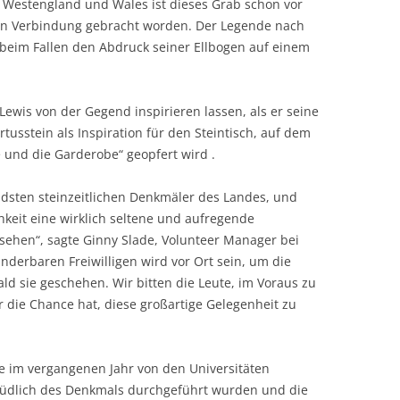
n Westengland und Wales ist dieses Grab schon vor
 in Verbindung gebracht worden. Der Legende nach
r beim Fallen den Abdruck seiner Ellbogen auf einem
S Lewis von der Gegend inspirieren lassen, als er seine
Artusstein als Inspiration für den Steintisch, auf dem
 und die Garderobe“ geopfert wird .
endsten steinzeitlichen Denkmäler des Landes, und
hkeit eine wirklich seltene und aufregende
 sehen“, sagte Ginny Slade, Volunteer Manager bei
nderbaren Freiwilligen wird vor Ort sein, um die
ld sie geschehen. Wir bitten die Leute, im Voraus zu
 die Chance hat, diese großartige Gelegenheit zu
e im vergangenen Jahr von den Universitäten
südlich des Denkmals durchgeführt wurden und die