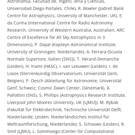
Astronomía, Facultad de. Ingen). iería y Ciencias,
Universidad Diego Portales, Chile), R. Bowler (Jodrell Bank
Centre for Astrophysics, University of Manchester, UK), E.
da Cunha (International Centre for Radio Astronomy
Research, University of Western Australia, Australien; ARC
Centre of Excellence for All Sky Astrophysics in 3
Dimensions), P. Dayal (Kapteyn Astronomical Institute,
University of Groningen, Niederlande), A. Ferrara (Scuola
Normale Superiore, Italien [SNS]), T. Herard-Demanche
(Leiden), H. Inami (HASC), I. van Leeuwen (Leiden), I. de
Looze (Sterrenkundig Observatorium, Universität Gent,
Belgien), P. Oesch (Abteilung für Astronomie, Universität
Genf, Schweiz; Cosmic Dawn Center, Dänemark), A.
Pallottini (SNS), S. Phillips (Astrophysics Research Institute,
Liverpool John Moores University, UK [LJMU]), M. Rybak
(Fakultät für Elektrotechnik, Technische Universität Delft,
Niederlande; Leiden; Niederländisches Institut für
Weltraumforschung, Niederlande), S. Schouws (Leiden), R.
Smit (LJMU), L. Sommovigo (Center for Computational