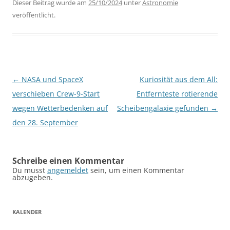
Dieser Beitrag wurde am
25/10/2024
unter
Astronomie
veröffentlicht.
Beitragsnavigation
←
NASA und SpaceX
Kuriosität aus dem All:
verschieben Crew-9-Start
Entfernteste rotierende
wegen Wetterbedenken auf
Scheibengalaxie gefunden
→
den 28. September
Schreibe einen Kommentar
Du musst
angemeldet
sein, um einen Kommentar
abzugeben.
KALENDER