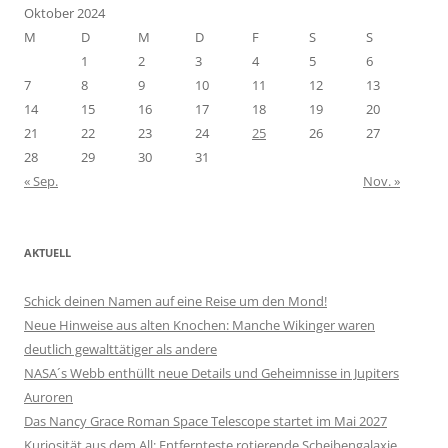
Oktober 2024
M
D
M
D
F
S
S
1
2
3
4
5
6
7
8
9
10
11
12
13
14
15
16
17
18
19
20
21
22
23
24
25
26
27
28
29
30
31
« Sep.
Nov. »
AKTUELL
Schick deinen Namen auf eine Reise um den Mond!
Neue Hinweise aus alten Knochen: Manche Wikinger waren
deutlich gewalttätiger als andere
NASA´s Webb enthüllt neue Details und Geheimnisse in Jupiters
Auroren
Das Nancy Grace Roman Space Telescope startet im Mai 2027
Kuriosität aus dem All: Entfernteste rotierende Scheibengalaxie