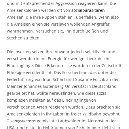
und mit entsprechender Aggression reagieren kann. Die
Ameisenkolonien werden oft von
sozialparasitären
Ameisen, die ihre Puppen stehlen , überfallen. Wenn also
die Ameisen einen sie verslaven wollenden Angreifer
wahrnehmen,
versuchen sie, ihn durch Beißen und
Stechen zu töten.
Die Insekten setzen ihre Abwehr jedoch selektiv ein und
verschwenden keine Energie für weniger bedrohliche
Eindringlinge. Diese Erkenntnisse wurden in der Zeitschrift
Ethologie veröffentlicht.
Das Forscherteam das unter der
Federführung von Inon Scharf und Susanne Foitzik an der
Mainzer Johannes Gutenberg-Universität in Deutschland
gearbeitet hat, wollte herausfinden, wie diese sozial
komplexen Insekten auf das Eindringlinge von
verschiedenen Arten reagieren würden. Dazu brachten sie
Ameisenkolonien in ihr Labor. In freier Wildbahn bewohnt
T.
longispinosus
gemischte Laubwälder im Nordosten der
USA, und nistet in Hohlräumen von Eicheln oder klebt sich