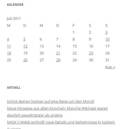
KALENDER
Juli 2011
M
D
M
D
F
S
S
1
2
3
4
5
6
7
8
9
10
11
12
13
14
15
16
17
18
19
20
21
22
23
24
25
26
27
28
29
30
31
Aug. »
AKTUELL
Schick deinen Namen auf eine Reise um den Mond!
Neue Hinweise aus alten Knochen: Manche Wikinger waren
deutlich gewalttätiger als andere
NASA´s Webb enthüllt neue Details und Geheimnisse in Jupiters