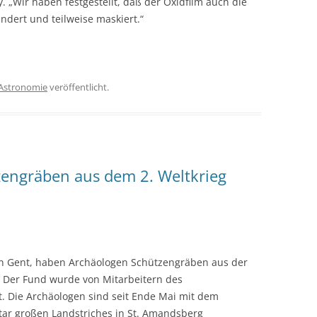
 „Wir haben festgestellt, daß der Oxidfilm auch die
ndert und teilweise maskiert.“
Astronomie
veröffentlicht.
engräben aus dem 2. Weltkrieg
von Gent, haben Archäologen Schützengräben aus der
Der Fund wurde von Mitarbeitern des
 Die Archäologen sind seit Ende Mai mit dem
tar großen Landstriches
in St. Amandsberg