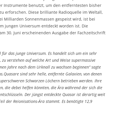
er Instrumente benutzt, um den entferntesten bisher
 erforschen. Diese brilliante Radioquelle im Weltall,
i Milliarden Sonnenmassen gespeist wird, ist bei
 im jungen Universum entdeckt worden ist. Die
m 30. Juni erscheinenden Ausgabe der Fachzeitschrift
el für das junge Universum. Es handelt sich um ein sehr
d, zu verstehen auf welche Art und Weise supermassive
onen Jahre nach dem Urknall zu wachsen beginnen“ sagte
s.
Quasare sind sehr helle, entfernte Galaxien, von denen
uperschweren Schwarzen Löchern betrieben werden. Ihre
en, die debei helfen könnten, die Ära während der sich die
ntschlüsseln. Der jüngst entdeckte Quasar ist derartig weit
Teil der Reionisations-Ära stammt. Es benötigte 12,9