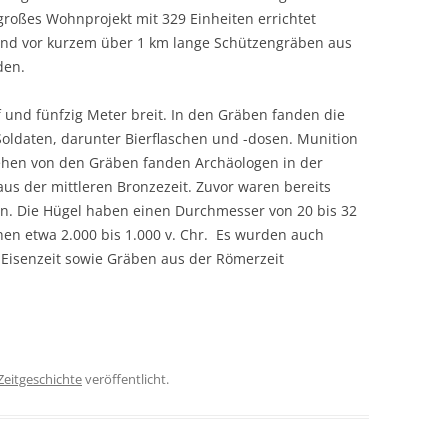
roßes Wohnprojekt mit 329 Einheiten errichtet
ind vor kurzem über 1 km lange Schützengräben aus
den.
 und fünfzig Meter breit. In den Gräben fanden die
oldaten, darunter Bierflaschen und -dosen. Munition
ehen von den Gräben fanden Archäologen in der
s der mittleren Bronzezeit. Zuvor waren bereits
en. Die Hügel haben einen Durchmesser von 20 bis 32
en etwa 2.000 bis 1.000 v. Chr. Es w
urden auch
 Eisenzeit
sowie
Gräben
aus der
Römerzeit
Zeitgeschichte
veröffentlicht.