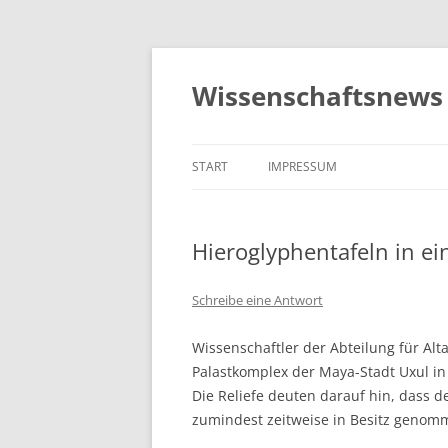
Zum
Inhalt
springen
Wissenschaftsnews 
START
IMPRESSUM
Hieroglyphentafeln in e
Schreibe eine Antwort
Wissenschaftler der Abteilung für Alt
Palastkomplex der Maya-Stadt Uxul in 
Die Reliefe deuten darauf hin, dass 
zumindest zeitweise in Besitz genom