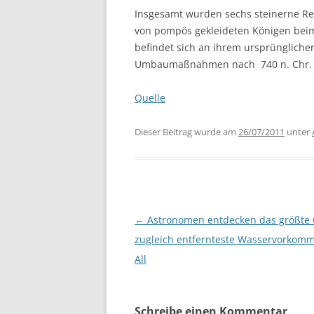
Insgesamt wurden sechs steinerne Rel
von pompös gekleideten Königen beim 
befindet sich an ihrem ursprüngliche
Umbaumaßnahmen nach 740 n. Chr. in
Quelle
Dieser Beitrag wurde am
26/07/2011
unter
Beitragsnavigation
←
Astronomen entdecken das größte
zugleich entfernteste Wasservorkom
All
Schreibe einen Kommentar