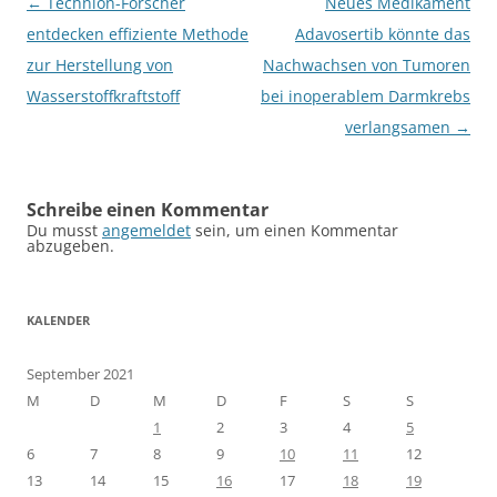
Beitragsnavigation
←
Technion-Forscher
Neues Medikament
entdecken effiziente Methode
Adavosertib könnte das
zur Herstellung von
Nachwachsen von Tumoren
Wasserstoffkraftstoff
bei inoperablem Darmkrebs
verlangsamen
→
Schreibe einen Kommentar
Du musst
angemeldet
sein, um einen Kommentar
abzugeben.
KALENDER
September 2021
M
D
M
D
F
S
S
1
2
3
4
5
6
7
8
9
10
11
12
13
14
15
16
17
18
19