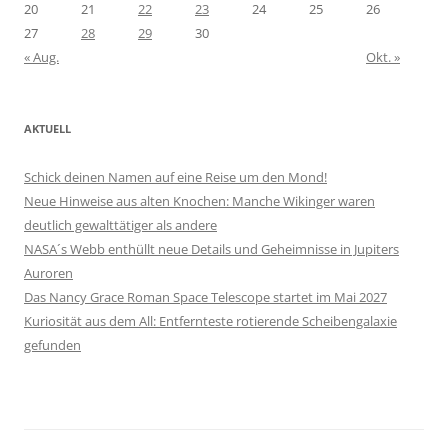
20
21
22
23
24
25
26
27
28
29
30
« Aug.
Okt. »
AKTUELL
Schick deinen Namen auf eine Reise um den Mond!
Neue Hinweise aus alten Knochen: Manche Wikinger waren
deutlich gewalttätiger als andere
NASA´s Webb enthüllt neue Details und Geheimnisse in Jupiters
Auroren
Das Nancy Grace Roman Space Telescope startet im Mai 2027
Kuriosität aus dem All: Entfernteste rotierende Scheibengalaxie
gefunden